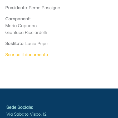
Presidente:
Remo Roscigno
Componenti:
Maria Capuano
Gianluca Ricciardelli
Sostituto:
Lucia Pepe
Scarica il documento
Sede Sociale:
Via Sabato Visco, 12