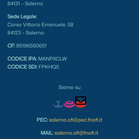
84131 – Salerno
Sede Legale:
Corso Vittorio Emanuele, 58
84123 – Salerno
CF:
95196550651
CODICE IPA:
MANPXCLW
CODICE SDI:
FPKHQ5
Siamo su
PEC:
salerno.ofi@pec.fnofi.it
MAIL:
salerno.ofi@fnofi.it